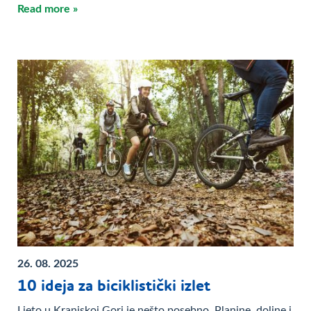
Read more »
26. 08. 2025
10 ideja za biciklistički izlet
Ljeto u Kranjskoj Gori je nešto posebno. Planine, doline i