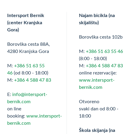
Intersport Bernik
Najam bicikla (na
(center Kranjska
skijalištu)
Gora)
Borovška cesta 102b
Borovška cesta 88A,
4280 Kranjska Gora
M:
+386 51 63 55 46
(8:00 - 18:00)
M:
+386 51 63 55
M:
+386 4 588 47 83
46
(od 8:00 - 18:00)
online rezervacije:
M:
+386 4 588 47 83
www.intersport-
bernik.com
E:
info@intersport-
bernik.com
Otvoreno
on line
svaki dan od 8:00 -
booking:
www.intersport-
18:00
bernik.com
Škola skijanja (na