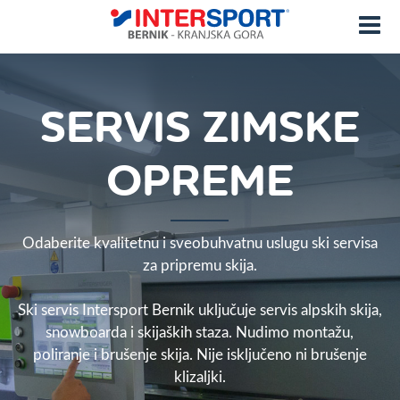
SERVIS ZIMSKE
OPREME
Odaberite kvalitetnu i sveobuhvatnu uslugu ski servisa
za pripremu skija.
Ski servis Intersport Bernik uključuje servis alpskih skija,
snowboarda i skijaških staza. Nudimo montažu,
poliranje i brušenje skija. Nije isključeno ni brušenje
klizaljki.