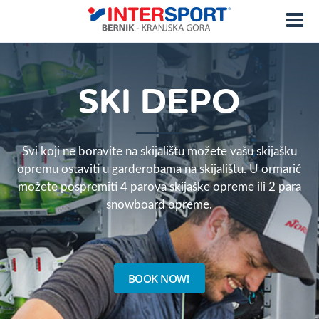
SKI DEPO
Svi koji ne boravite na skijalištu možete vašu skijašku
opremu ostaviti u garderobama na skijalištu. U ormarić
možete pospremiti 4 parova skijaške opreme ili 2 para
snowboard opreme.