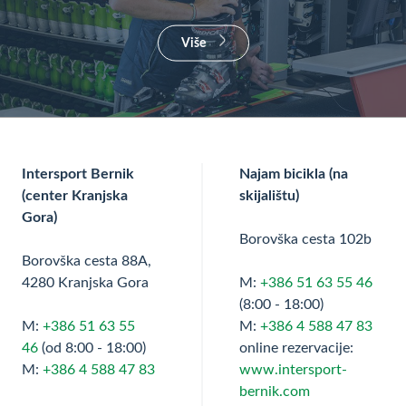
Više
Intersport Bernik
Najam bicikla (na
(center Kranjska
skijalištu)
Gora)
Borovška cesta 102b
Borovška cesta 88A,
4280 Kranjska Gora
M:
+386 51 63 55 46
(8:00 - 18:00)
M:
+386 51 63 55
M:
+386 4 588 47 83
46
(od 8:00 - 18:00)
online rezervacije:
M:
+386 4 588 47 83
www.intersport-
bernik.com