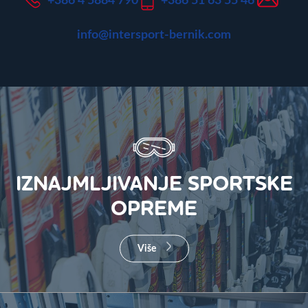
+386 4 5884 790
+386 51 63 55 46
info@intersport-bernik.com
IZNAJMLJIVANJE SPORTSKE
OPREME
Više