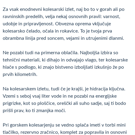
Za vsak enodnevni kolesarski izlet, naj bo to v gorah ali po
ravninskih predelih, velja nekaj osnovnih pravil: varnost,
udobje in pripravljenost. Obvezna oprema vključuje
kolesarsko čelado, očala in rokavice. To je tvoja prva
obrambna linija pred soncem, vejami in utrujenimi dlanmi.
Ne pozabi tudi na primerna oblačila. Najboljša izbira so
tehnični materiali, ki dihajo in odvajajo vlago, ter kolesarske
hlače s podlogo, ki znajo bistveno izboljšati izkušnjo že po
prvih kilometrih.
Na kolesarskem izletu, tudi če je krajši, je hidracija ključna.
Vzemi s seboj vsaj liter vode in ne pozabi na energijske
prigrizke, kot so ploščice, oreščki ali suho sadje, saj ti bodo
prišli prav, ko ti zmanjka moči.
Pri gorskem kolesarjenju se vedno splača imeti v torbi mini
tlačilko, rezervno zračnico, komplet za popravila in osnovni