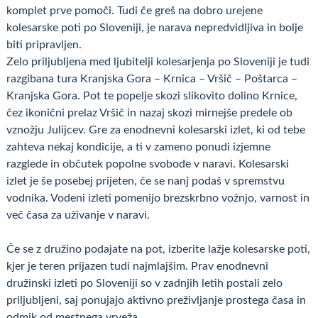
komplet prve pomoči. Tudi če greš na dobro urejene
kolesarske poti po Sloveniji, je narava nepredvidljiva in bolje
biti pripravljen.
Zelo priljubljena med ljubitelji kolesarjenja po Sloveniji je tudi
razgibana tura Kranjska Gora – Krnica – Vršič – Poštarca –
Kranjska Gora. Pot te popelje skozi slikovito dolino Krnice,
čez ikonični prelaz Vršič in nazaj skozi mirnejše predele ob
vznožju Julijcev. Gre za enodnevni kolesarski izlet, ki od tebe
zahteva nekaj kondicije, a ti v zameno ponudi izjemne
razglede in občutek popolne svobode v naravi. Kolesarski
izlet je še posebej prijeten, če se nanj podaš v spremstvu
vodnika. Vodeni izleti pomenijo brezskrbno vožnjo, varnost in
več časa za uživanje v naravi.
Če se z družino podajate na pot, izberite lažje kolesarske poti,
kjer je teren prijazen tudi najmlajšim. Prav enodnevni
družinski izleti po Sloveniji so v zadnjih letih postali zelo
priljubljeni, saj ponujajo aktivno preživljanje prostega časa in
odmik od mestnega vrveža.