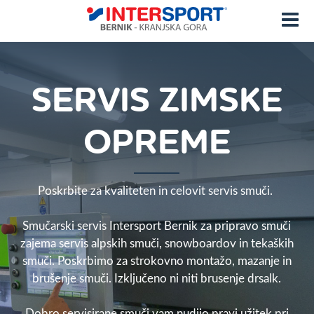
SERVIS ZIMSKE
OPREME
Poskrbite za kvaliteten in celovit servis smuči.
Smučarski servis Intersport Bernik za pripravo smuči
zajema servis alpskih smuči, snowboardov in tekaških
smuči. Poskrbimo za strokovno montažo, mazanje in
brušenje smuči. Izključeno ni niti brusenje drsalk.
Dobro servisirane smuči vam nudijo pravi užitek pri