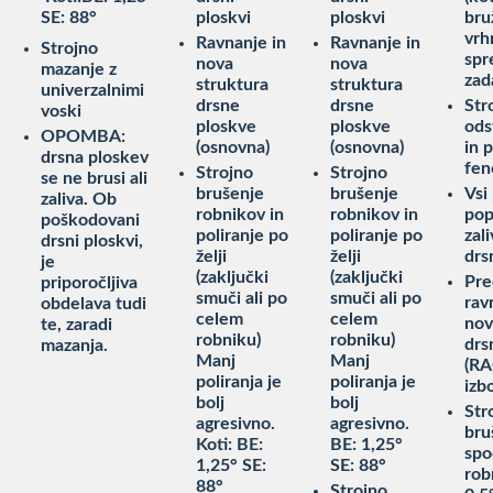
SE: 88°
ploskvi
ploskvi
bru
vrh
Ravnanje in
Ravnanje in
Strojno
spr
nova
nova
mazanje z
zad
struktura
struktura
univerzalnimi
drsne
drsne
Str
voski
ploskve
ploskve
ods
OPOMBA:
(osnovna)
(osnovna)
in 
drsna ploskev
fen
Strojno
Strojno
se ne brusi ali
brušenje
brušenje
Vsi
zaliva. Ob
robnikov in
robnikov in
pop
poškodovani
poliranje po
poliranje po
zal
drsni ploskvi,
želji
želji
drs
je
(zaključki
(zaključki
Pre
priporočljiva
smuči ali po
smuči ali po
rav
obdelava tudi
celem
celem
nov
te, zaradi
robniku)
robniku)
drs
mazanja.
Manj
Manj
(RA
poliranja je
poliranja je
izb
bolj
bolj
Str
agresivno.
agresivno.
bru
Koti: BE:
BE: 1,25°
spo
1,25° SE:
SE: 88°
rob
88°
Strojno