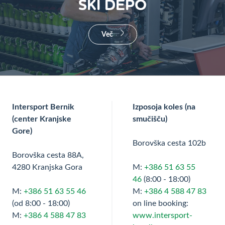
SKI DEPO
Več
Intersport Bernik
Izposoja koles (na
(center Kranjske
smučišču)
Gore)
Borovška cesta 102b
Borovška cesta 88A,
4280 Kranjska Gora
M:
+386 51 63 55
46
(8:00 - 18:00)
M:
+386 51 63 55 46
M:
+386 4 588 47 83
(od 8:00 - 18:00)
on line booking:
M:
+386 4 588 47 83
www.intersport-