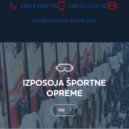
+386 4 5884 790
+386 51 63 55 46
info@intersport-bernik.com
IZPOSOJA ŠPORTNE
OPREME
Več