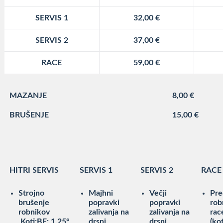
SERVIS 1
32,00 €
SERVIS 2
37,00 €
RACE
59,00 €
MAZANJE
8,00 €
BRUŠENJE
15,00 €
HITRI SERVIS
SERVIS 1
SERVIS 2
RACE
Strojno
Majhni
Večji
Pre
brušenje
popravki
popravki
rob
robnikov
zalivanja na
zalivanja na
rac
Koti:BE: 1,25°
drsni
drsni
(ko