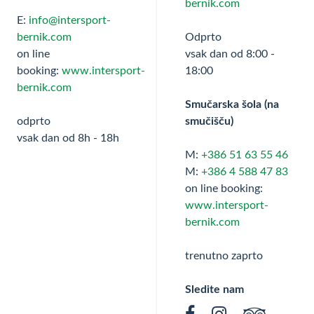
bernik.com
E:
info@intersport-
bernik.com
Odprto
on line
vsak dan od 8:00 -
booking:
www.intersport-
18:00
bernik.com
Smučarska šola (na
odprto
smučišču)
vsak dan od 8h - 18h
M:
+386 51 63 55 46
M:
+386 4 588 47 83
on line booking:
www.intersport-
bernik.com
trenutno zaprto
Sledite nam