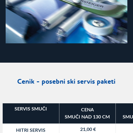
Cenik - posebni ski servis paketi
SERVIS SMUČI
CENA
SMUČI NAD 130 CM
SMU
21,00 €
HITRI SERVIS