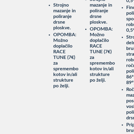
0,5
Strojno
mazanje in
Fin
mazanje in
poliranje
pol
poliranje
drsne
spo
drsne
ploskve.
rob
ploskve.
OPOMBA:
0,5
OPOMBA:
Možno
Str
Možno
doplačilo
del
doplačilo
RACE
bru
RACE
TUNE (7€)
str
TUNE (7€)
za
rob
za
spremembo
roč
spremembo
kotov in/ali
pol
kotov in/ali
strukture
86°
strukture
po želji.
89°
po želji.
Ro
maz
pos
vos
pol
drs
Pri
bru