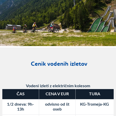
Cenik vodenih izletov
Vodeni izleti z električnim kolesom
ČAS
CENA V EUR
TURA
1/2 dneva: 9h-
odvisno od št
KG-Tromeja-KG
13h
oseb