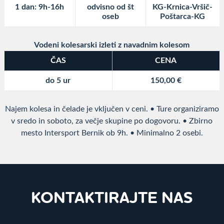
1 dan: 9h-16h
odvisno od št
KG-Krnica-Vršič-
oseb
Poštarca-KG
Vodeni kolesarski izleti z navadnim kolesom
ČAS
CENA
do 5 ur
150,00 €
Najem kolesa in čelade je vključen v ceni. • Ture organiziramo
v sredo in soboto, za večje skupine po dogovoru. • Zbirno
mesto Intersport Bernik ob 9h. • Minimalno 2 osebi.
KONTAKTIRAJTE NAS