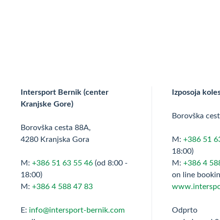
Intersport Bernik (center
Izposoja kole
Kranjske Gore)
Borovška ces
Borovška cesta 88A,
4280 Kranjska Gora
M:
+386 51 6
18:00)
M:
+386 51 63 55 46
(od 8:00 -
M:
+386 4 58
18:00)
on line bookin
M:
+386 4 588 47 83
www.interspo
E:
info@intersport-bernik.com
Odprto