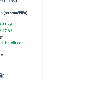
:00 - 18:00
a (na smučišču)
3 55 46
8 47 83
g:
rt-bernik.com
to