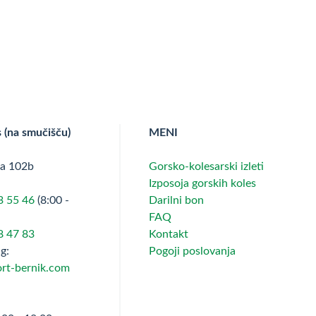
s (na smučišču)
MENI
ta 102b
Gorsko-kolesarski izleti
Izposoja gorskih koles
3 55 46
(8:00 -
Darilni bon
FAQ
8 47 83
Kontakt
g:
Pogoji poslovanja
rt-bernik.com