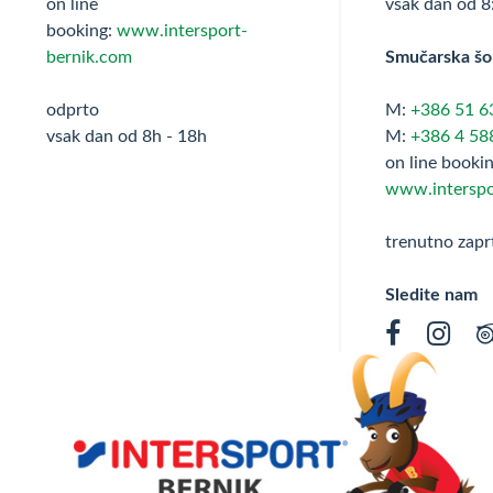
on line
vsak dan od 8
booking:
www.intersport-
bernik.com
Smučarska šol
odprto
M:
+386 51 6
vsak dan od 8h - 18h
M:
+386 4 58
on line bookin
www.interspo
trenutno zapr
Sledite nam