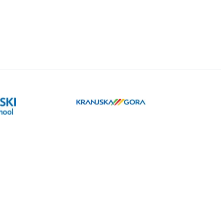
© 2026 Intersport Bernik. All rights reserved | Oblikovanje:
Studio VK
sly
|
Lytee
|
Impresum
|
Dspot