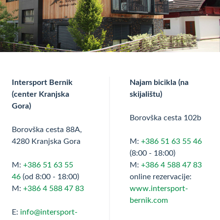
Intersport Bernik
Najam bicikla (na
(center Kranjska
skijalištu)
Gora)
Borovška cesta 102b
Borovška cesta 88A,
4280 Kranjska Gora
M:
+386 51 63 55 46
(8:00 - 18:00)
M:
+386 51 63 55
M:
+386 4 588 47 83
46
(od 8:00 - 18:00)
online rezervacije:
M:
+386 4 588 47 83
www.intersport-
bernik.com
E:
info@intersport-