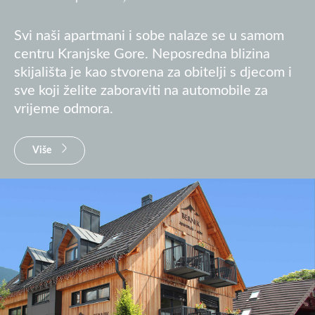
Svi naši apartmani i sobe nalaze se u samom
centru Kranjske Gore. Neposredna blizina
skijališta je kao stvorena za obitelji s djecom i
sve koji želite zaboraviti na automobile za
vrijeme odmora.
Više