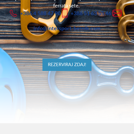
ferrata sete.
+386 4 588 47 90
+386 51 63 55 46
info@intersport-bernik.com
REZERVIRAJ ZDAJ!