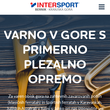
VARNO V GORE S
PRIMERNO
PLEZALNO
OPREMO
Za varen obisk gora na zahtevnih zavarovanih poteh
(klasičnih ferratah) in športnih ferratah v Karavankah,
Julijskih Alpah ali v tujini si lahko pri nas izposodite via