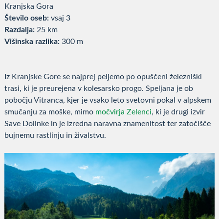
Kranjska Gora
Število oseb:
vsaj 3
Razdalja:
25 km
Višinska razlika:
300 m
Iz Kranjske Gore se najprej peljemo po opuščeni železniški
trasi, ki je preurejena v kolesarsko progo. Speljana je ob
pobočju Vitranca, kjer je vsako leto svetovni pokal v alpskem
smučanju za moške, mimo
močvirja Zelenci
, ki je drugi izvir
Save Dolinke in je izredna naravna znamenitost ter zatočišče
bujnemu rastlinju in živalstvu.