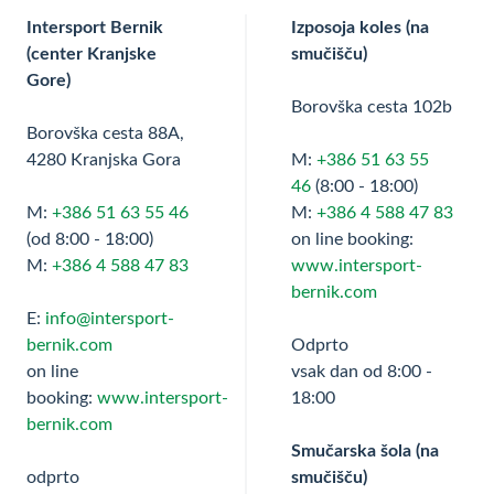
Intersport Bernik
Izposoja koles (na
(center Kranjske
smučišču)
Gore)
Borovška cesta 102b
Borovška cesta 88A,
4280 Kranjska Gora
M:
+386 51 63 55
46
(8:00 - 18:00)
M:
+386 51 63 55 46
M:
+386 4 588 47 83
(od 8:00 - 18:00)
on line booking:
M:
+386 4 588 47 83
www.intersport-
bernik.com
E:
info@intersport-
bernik.com
Odprto
on line
vsak dan od 8:00 -
booking:
www.intersport-
18:00
bernik.com
Smučarska šola (na
odprto
smučišču)