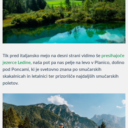
Tik pred italjansko mejo na desni strani vidimo še
presihajoče
jezerce Ledine
, naša pot pa nas pelje na levo v Planico, dolino
pod Poncami, ki je svetovno znana po smučarskih
skakalnicah in letalnici ter prizorišče najdaljših smučarskih
poletov.