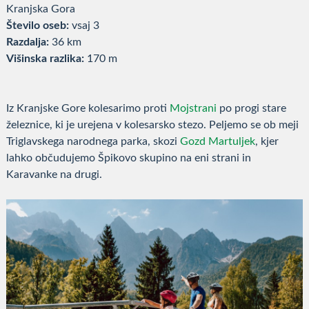
Kranjska Gora
Število oseb:
vsaj 3
Razdalja:
36 km
Višinska razlika:
170 m
Iz Kranjske Gore kolesarimo proti
Mojstrani
po progi stare
železnice, ki je urejena v kolesarsko stezo. Peljemo se ob meji
Triglavskega narodnega parka, skozi
Gozd Martuljek
, kjer
lahko občudujemo Špikovo skupino na eni strani in
Karavanke na drugi.