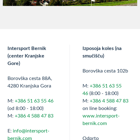
Intersport Bernik
Izposoja koles (na
(center Kranjske
smučišču)
Gore)
Borovška cesta 102b
Borovška cesta 88A,
4280 Kranjska Gora
M:
+386 51 63 55
46
(8:00 - 18:00)
M:
+386 51 63 55 46
M:
+386 4 588 47 83
(od 8:00 - 18:00)
on line booking:
M:
+386 4 588 47 83
www.intersport-
bernik.com
E:
info@intersport-
bernik.com
Odprto