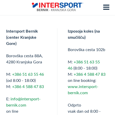
Intersport Bernik
Izposoja koles (na
(center Kranjske
smučišču)
Gore)
Borovška cesta 102b
Borovška cesta 88A,
4280 Kranjska Gora
M:
+386 51 63 55
46
(8:00 - 18:00)
M:
+386 51 63 55 46
M:
+386 4 588 47 83
(od 8:00 - 18:00)
on line booking:
M:
+386 4 588 47 83
www.intersport-
bernik.com
E:
info@intersport-
bernik.com
Odprto
on line
vsak dan od 8:00 -