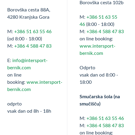
Borovška cesta 102b
Borovška cesta 88A,
4280 Kranjska Gora
M:
+386 51 63 55
46
(8:00 - 18:00)
M:
+386 51 63 55 46
M:
+386 4 588 47 83
(od 8:00 - 18:00)
on line booking:
M:
+386 4 588 47 83
www.intersport-
bernik.com
E:
info@intersport-
bernik.com
Odprto
on line
vsak dan od 8:00 -
booking:
www.intersport-
18:00
bernik.com
Smučarska šola (na
odprto
smučišču)
vsak dan od 8h - 18h
M:
+386 51 63 55 46
M:
+386 4 588 47 83
on line booking: