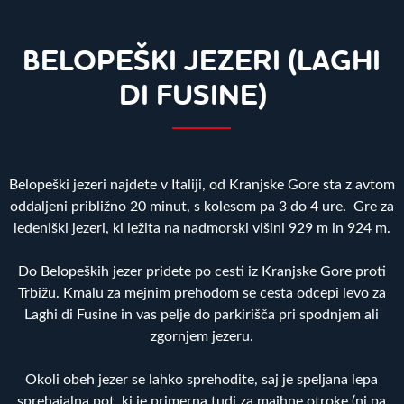
BELOPEŠKI JEZERI (LAGHI
DI FUSINE)
Belopeški jezeri najdete v Italiji, od Kranjske Gore sta z avtom
oddaljeni približno 20 minut, s kolesom pa 3 do 4 ure. Gre za
ledeniški jezeri, ki ležita na nadmorski višini 929 m in 924 m.
Do Belopeških jezer pridete po cesti iz Kranjske Gore proti
Trbižu. Kmalu za mejnim prehodom se cesta odcepi levo za
Laghi di Fusine in vas pelje do parkirišča pri spodnjem ali
zgornjem jezeru.
Okoli obeh jezer se lahko sprehodite, saj je speljana lepa
sprehajalna pot, ki je primerna tudi za majhne otroke (ni pa