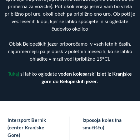
primerna za vozičke). Pot okoli enega jezera vam bo vzela
približno pol ure, okoli obeh pa približno eno uro. Ob poti je
več lesenih klopi, kjer se lahko spočijete in si ogledate
čudovito okolico
Obisk Belopeških jezer priporočamo v vseh letnih časih,
najprimernejši pa je obisk v poletnih mesecih, ko se lahko
ohladite v mrzli vodi (približno 15°C).
Tukaj
si lahko ogledate
voden kolesarski izlet iz Kranjske
gore do Belopeških jezer
.
Intersport Bernik
Izposoja koles (na
(center Kranjske
smučišču)
Gore)