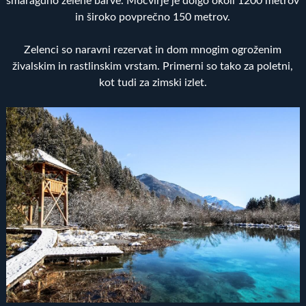
smaragdno zelene barve. Močvirje je dolgo okoli 1200 metrov
in široko povprečno 150 metrov.
Zelenci so naravni rezervat in dom mnogim ogroženim
živalskim in rastlinskim vrstam. Primerni so tako za poletni,
kot tudi za zimski izlet.