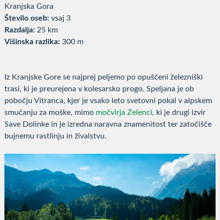
Kranjska Gora
Število oseb:
vsaj 3
Razdalja:
25 km
Višinska razlika:
300 m
Iz Kranjske Gore se najprej peljemo po opuščeni železniški
trasi, ki je preurejena v kolesarsko progo. Speljana je ob
pobočju Vitranca, kjer je vsako leto svetovni pokal v alpskem
smučanju za moške, mimo
močvirja Zelenci
, ki je drugi izvir
Save Dolinke in je izredna naravna znamenitost ter zatočišče
bujnemu rastlinju in živalstvu.