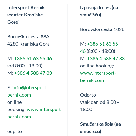
Intersport Bernik
Izposoja koles (na
(center Kranjske
smučišču)
Gore)
Borovška cesta 102b
Borovška cesta 88A,
4280 Kranjska Gora
M:
+386 51 63 55
46
(8:00 - 18:00)
M:
+386 51 63 55 46
M:
+386 4 588 47 83
(od 8:00 - 18:00)
on line booking:
M:
+386 4 588 47 83
www.intersport-
bernik.com
E:
info@intersport-
bernik.com
Odprto
on line
vsak dan od 8:00 -
booking:
www.intersport-
18:00
bernik.com
Smučarska šola (na
odprto
smučišču)