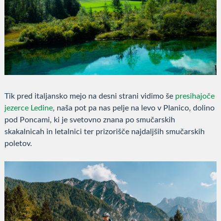
Tik pred italjansko mejo na desni strani vidimo še
presihajoče
jezerce Ledine
, naša pot pa nas pelje na levo v Planico, dolino
pod Poncami, ki je svetovno znana po smučarskih
skakalnicah in letalnici ter prizorišče najdaljših smučarskih
poletov.